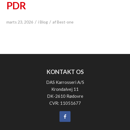
PDR
/
/
marts 23, 2026
i
Blog
af
Best-one
KONTAKT OS
DAS Karrosseri A/S
Krondalvej 11
DK-2610 Rødovre
CVR: 11051677