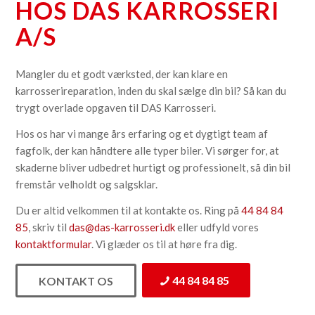
HOS DAS KARROSSERI
A/S
Mangler du et godt værksted, der kan klare en
karrosserireparation, inden du skal sælge din bil? Så kan du
trygt overlade opgaven til DAS Karrosseri.
Hos os har vi mange års erfaring og et dygtigt team af
fagfolk, der kan håndtere alle typer biler. Vi sørger for, at
skaderne bliver udbedret hurtigt og professionelt, så din bil
fremstår velholdt og salgsklar.
Du er altid velkommen til at kontakte os. Ring på
44 84 84
85
, skriv til
das@das-karrosseri.dk
eller udfyld vores
kontaktformular
. Vi glæder os til at høre fra dig.
44 84 84 85
KONTAKT OS